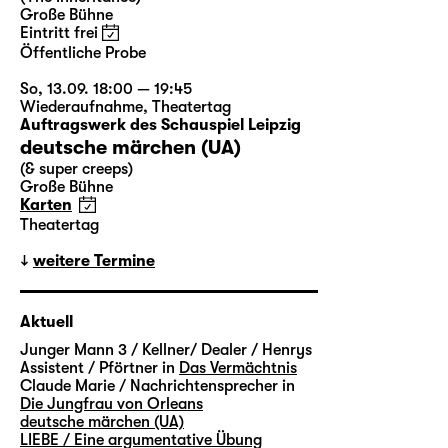
Große Bühne
Eintritt frei
Öffentliche Probe
So, 13.09. 18:00 — 19:45
Wiederaufnahme
,
Theatertag
Auftragswerk des Schauspiel Leipzig
deutsche märchen (UA)
(& super creeps)
Große Bühne
Karten
Theatertag
weitere Termine
Aktuell
Junger Mann 3 / Kellner/ Dealer / Henrys
Assistent / Pförtner in
Das Vermächtnis
Claude Marie / Nachrichtensprecher in
Die Jungfrau von Orleans
deutsche märchen (UA)
LIEBE / Eine argumentative Übung