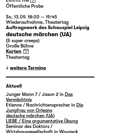
Eintritt frei
Öffentliche Probe
So, 13.09. 18:00 — 19:45
Wiederaufnahme
,
Theatertag
Auftragswerk des Schauspiel Leipzig
deutsche märchen (UA)
(& super creeps)
Große Bühne
Karten
Theatertag
weitere Termine
Aktuell
Junger Mann 7 / Jason 2 in
Das
Vermächtnis
Etienne / Nachrichtensprecher in
Die
Jungfrau von Orleans
deutsche märchen (UA)
LIEBE / Eine argumentative Übung
Seminar des Doktors /
Wirtshausgesellschaft in
Woyzeck