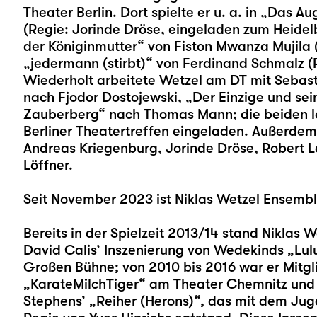
Theater Berlin. Dort spielte er u. a. in „Das A
(Regie: Jorinde Dröse, eingeladen zum Heidel
der Königinmutter“ von Fiston Mwanza Mujila (
„jedermann (stirbt)“ von Ferdinand Schmalz (
Wiederholt arbeitete Wetzel am DT mit Sebas
nach Fjodor Dostojewski, „Der Einzige und se
Zauberberg“ nach Thomas Mann; die beiden l
Berliner Theatertreffen eingeladen. Außerdem 
Andreas Kriegenburg, Jorinde Dröse, Robert L
Löffner.
Seit November 2023 ist Niklas Wetzel Ensembl
Bereits in der Spielzeit 2013/14 stand Niklas 
David Calis’ Inszenierung von Wedekinds „
Lul
Großen Bühne; von 2010 bis 2016 war er Mitg
„KarateMilchTiger“ am Theater Chemnitz und s
Stephens’ „Reiher (Herons)“, das mit dem Jug