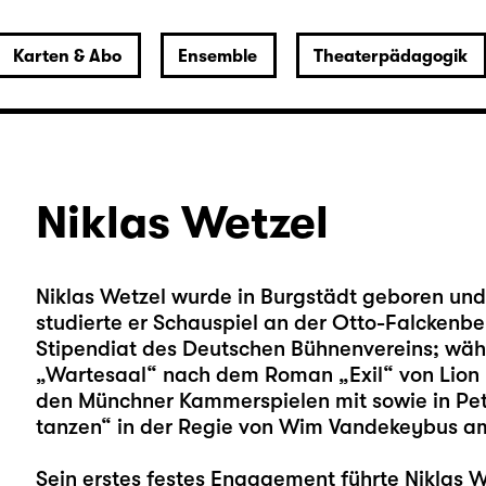
Karten & Abo
Ensemble
Theaterpädagogik
Niklas Wetzel
Niklas Wetzel wurde in Burgstädt geboren und
studierte er Schauspiel an der Otto-Falckenb
Stipendiat des Deutschen Bühnenvereins; währ
„Wartesaal“ nach dem Roman „Exil“ von Lion 
den Münchner Kammerspielen mit sowie in Pete
tanzen“ in der Regie von Wim Vandekeybus a
Sein erstes festes Engagement führte Niklas 