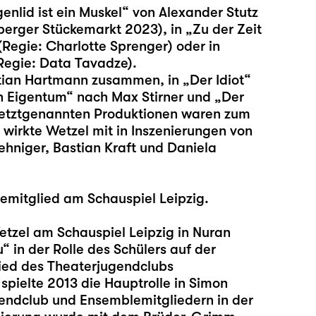
ugenlid ist ein Muskel“ von Alexander Stutz
berger Stückemarkt 2023), in „Zu der Zeit
Regie: Charlotte Sprenger) oder in
Regie: Data Tavadze).
tian Hartmann zusammen, in „Der Idiot“
in Eigentum“ nach Max Stirner und „Der
etztgenannten Produktionen waren zum
wirkte Wetzel mit in Inszenierungen von
ehniger, Bastian Kraft und Daniela
emitglied am Schauspiel Leipzig.
Wetzel am Schauspiel Leipzig in Nuran
u
“ in der Rolle des Schülers auf der
lied des Theaterjugendclubs
pielte 2013 die Hauptrolle in Simon
endclub und Ensemblemitgliedern in der