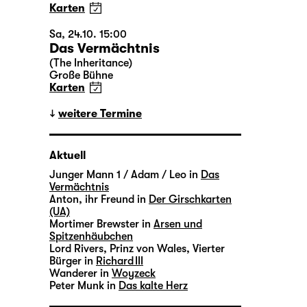
Karten
Sa, 24.10. 15:00
Das Vermächtnis
(The Inheritance)
Große Bühne
Karten
weitere Termine
Aktuell
Junger Mann 1 / Adam / Leo in
Das
Vermächtnis
Anton, ihr Freund in
Der Girschkarten
(UA)
Mortimer Brewster in
Arsen und
Spitzenhäubchen
Lord Rivers, Prinz von Wales, Vierter
Bürger in
Richard III
Wanderer in
Woyzeck
Peter Munk in
Das kalte Herz