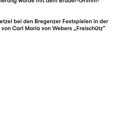
zenierung wurde mit dem Brüder-Grimm-
zel bei den Bregenzer Festspielen in der
ng von Carl Maria von Webers „Freischütz“