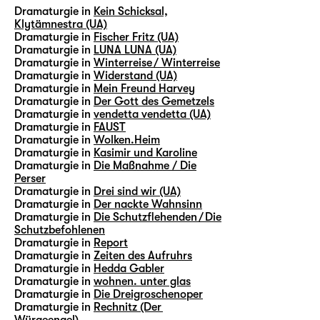
Dramaturgie in
Kein Schicksal,
Klytämnestra (UA)
Dramaturgie in
Fischer Fritz (UA)
Dramaturgie in
LUNA LUNA (UA)
Dramaturgie in
Winterreise / Winterreise
Dramaturgie in
Widerstand (UA)
Dramaturgie in
Mein Freund Harvey
Dramaturgie in
Der Gott des Gemetzels
Dramaturgie in
vendetta vendetta (UA)
Dramaturgie in
FAUST
Dramaturgie in
Wolken.Heim
Dramaturgie in
Kasimir und Karoline
Dramaturgie in
Die Maßnahme / Die
Perser
Dramaturgie in
Drei sind wir (UA)
Dramaturgie in
Der nackte Wahnsinn
Dramaturgie in
Die Schutzflehenden / Die
Schutzbefohlenen
Dramaturgie in
Report
Dramaturgie in
Zeiten des Aufruhrs
Dramaturgie in
Hedda Gabler
Dramaturgie in
wohnen. unter glas
Dramaturgie in
Die Dreigroschenoper
Dramaturgie in
Rechnitz (Der
Würgeengel)