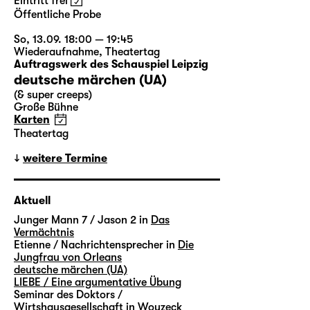
Eintritt frei
Öffentliche Probe
So, 13.09. 18:00 — 19:45
Wiederaufnahme
,
Theatertag
Auftragswerk des Schauspiel Leipzig
deutsche märchen (UA)
(& super creeps)
Große Bühne
Karten
Theatertag
weitere Termine
Aktuell
Junger Mann 7 / Jason 2 in
Das
Vermächtnis
Etienne / Nachrichtensprecher in
Die
Jungfrau von Orleans
deutsche märchen (UA)
LIEBE / Eine argumentative Übung
Seminar des Doktors /
Wirtshausgesellschaft in
Woyzeck