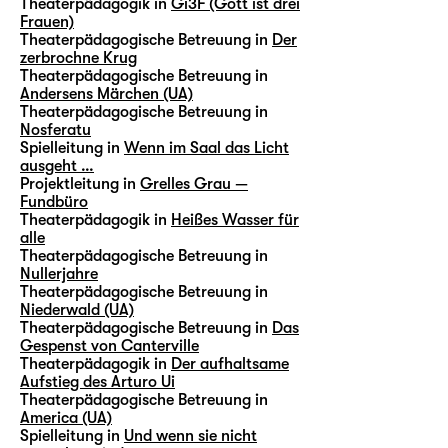
Theaterpädagogik in
Gi3F (Gott ist drei
Frauen)
Theaterpädagogische Betreuung in
Der
zerbrochne Krug
Theaterpädagogische Betreuung in
Andersens Märchen (UA)
Theaterpädagogische Betreuung in
Nosferatu
Spielleitung in
Wenn im Saal das Licht
ausgeht …
Projektleitung in
Grelles Grau —
Fundbüro
Theaterpädagogik in
Heißes Wasser für
alle
Theaterpädagogische Betreuung in
Nullerjahre
Theaterpädagogische Betreuung in
Niederwald (UA)
Theaterpädagogische Betreuung in
Das
Gespenst von Canterville
Theaterpädagogik in
Der aufhaltsame
Aufstieg des Arturo Ui
Theaterpädagogische Betreuung in
America (UA)
Spielleitung in
Und wenn sie nicht