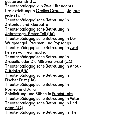
gestorben sind …
Theaterpädagogik in
Zwei Uhr nachts
Projektleitung in
Grelles Grau — „Ja, auf
jeden Fall!“
Theaterpädagogische Betreuung in
Antonius und Kleopatra
Theaterpädagogische Betreuung in
Jahrestage. Erster Teil (UA)
Theaterpädagogische Betreuung in
Der
Würgeengel. Psalmen und Popsongs
Theaterpädagogische Betreuung in
zwei
herren von real madrid
Theaterpädagogische Betreuung in
Arabella oder Die Märchenbraut (UA)
Theaterpädagogische Betreuung in
Anouk
& Adofa (UA)
Theaterpädagogische Betreuung in
Fischer Fritz (UA)
Theaterpädagogische Betreuung in
Romeo und Julia
Spielleitung und Bühne in
Fundstücke
Theaterpädagogische Betreuung in
Vater
Theaterpädagogische Betreuung in
Und
dann (UA)
Theaterpädagogische Betreuung in
The