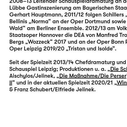
2008–13 Leitender Schauspieldramaturg an de
Lübbe Gastinszenierung am Bayerischen Staat
Gerhart Hauptmann, 2011/12 folgen Schillers 
Bellinis „Norma“ an der Oper Dortmund sowi
Wald“ am Berliner Ensemble. 2012/13 am Volk
Staatsoper Hannover die DEA von Manfred Troj
Bergs „Wozzeck“ 2017 und an der Oper Bonn Ri
Oper Leipzig 2019/20 „Tristan und Isolde“.
Seit der Spielzeit 2013/14 Chefdramaturg und 
Schauspiel Leipzig; Produktionen u. a. „
Die Sc
Aischylos/Jelinek, „
Die Maßnahme/Die Perser
II
“ und in der aktuellen Spielzeit 2020/21 „
Win
& Franz Schubert/Elfriede Jelinek.