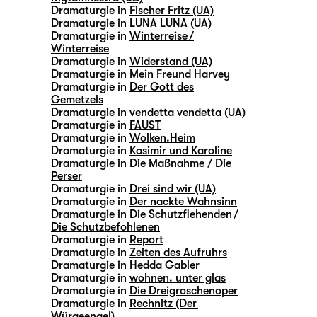
Dramaturgie in
Fischer Fritz (UA)
Dramaturgie in
LUNA LUNA (UA)
Dramaturgie in
Winterreise /
Winterreise
Dramaturgie in
Widerstand (UA)
Dramaturgie in
Mein Freund Harvey
Dramaturgie in
Der Gott des
Gemetzels
Dramaturgie in
vendetta vendetta (UA)
Dramaturgie in
FAUST
Dramaturgie in
Wolken.Heim
Dramaturgie in
Kasimir und Karoline
Dramaturgie in
Die Maßnahme / Die
Perser
Dramaturgie in
Drei sind wir (UA)
Dramaturgie in
Der nackte Wahnsinn
Dramaturgie in
Die Schutzflehenden /
Die Schutzbefohlenen
Dramaturgie in
Report
Dramaturgie in
Zeiten des Aufruhrs
Dramaturgie in
Hedda Gabler
Dramaturgie in
wohnen. unter glas
Dramaturgie in
Die Dreigroschenoper
Dramaturgie in
Rechnitz (Der
Würgeengel)