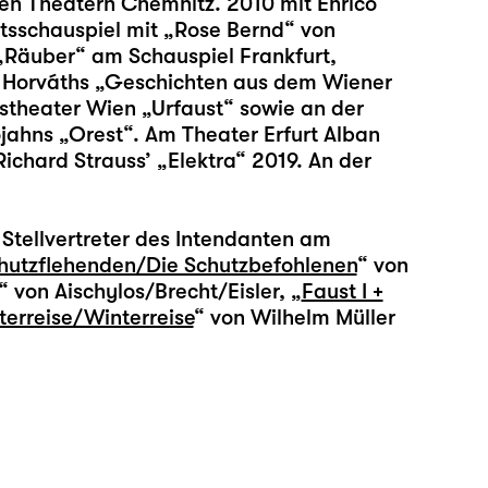
n Theatern Chemnitz. 2010 mit Enrico
sschauspiel mit „Rose Bernd“ von
„Räuber“ am Schauspiel Frankfurt,
e Horváths „Geschichten aus dem Wiener
stheater Wien „Urfaust“ sowie an der
ahns „Orest“. Am Theater Erfurt Alban
chard Strauss’ „Elektra“ 2019. An der
Stellvertreter des Intendanten am
hutzflehenden/Die Schutzbefohlenen
“ von
“ von Aischylos/Brecht/Eisler, „
Faust I +
terreise/Winterreise
“ von Wilhelm Müller