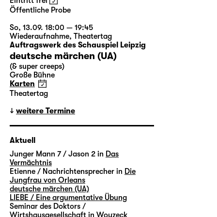
Eintritt frei
Öffentliche Probe
So, 13.09. 18:00 — 19:45
Wiederaufnahme
,
Theatertag
Auftragswerk des Schauspiel Leipzig
deutsche märchen (UA)
(& super creeps)
Große Bühne
Karten
Theatertag
weitere Termine
Aktuell
Junger Mann 7 / Jason 2 in
Das
Vermächtnis
Etienne / Nachrichtensprecher in
Die
Jungfrau von Orleans
deutsche märchen (UA)
LIEBE / Eine argumentative Übung
Seminar des Doktors /
Wirtshausgesellschaft in
Woyzeck