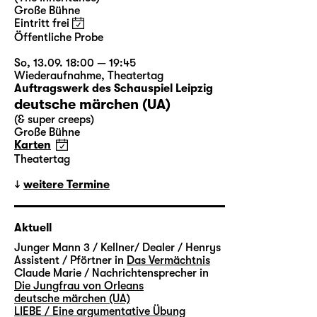
Große Bühne
Eintritt frei
Öffentliche Probe
So, 13.09. 18:00 — 19:45
Wiederaufnahme
,
Theatertag
Auftragswerk des Schauspiel Leipzig
deutsche märchen (UA)
(& super creeps)
Große Bühne
Karten
Theatertag
weitere Termine
Aktuell
Junger Mann 3 / Kellner/ Dealer / Henrys
Assistent / Pförtner in
Das Vermächtnis
Claude Marie / Nachrichtensprecher in
Die Jungfrau von Orleans
deutsche märchen (UA)
LIEBE / Eine argumentative Übung