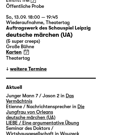
Eintritt frei
Öffentliche Probe
So, 13.09. 18:00 — 19:45
Wiederaufnahme
,
Theatertag
Auftragswerk des Schauspiel Leipzig
deutsche märchen (UA)
(& super creeps)
Große Bühne
Karten
Theatertag
weitere Termine
Aktuell
Junger Mann 7 / Jason 2 in
Das
Vermächtnis
Etienne / Nachrichtensprecher in
Die
Jungfrau von Orleans
deutsche märchen (UA)
LIEBE / Eine argumentative Übung
Seminar des Doktors /
Wirtshausgesellschaft in
Woyzeck