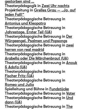
gestorben sind …
Theaterpädagogik in
Zwei Uhr nachts
Projektleitung in
Grelles Grau — „Ja, auf
jeden Fall!“
Theaterpädagogische Betreuung in
Antonius und Kleopatra
Theaterpädagogische Betreuung in
Jahrestage. Erster Teil (UA)
Theaterpädagogische Betreuung in
Der
Würgeengel. Psalmen und Popsongs
Theaterpädagogische Betreuung in
zwei
herren von real madrid
Theaterpädagogische Betreuung in
Arabella oder Die Märchenbraut (UA)
Theaterpädagogische Betreuung in
Anouk
& Adofa (UA)
Theaterpädagogische Betreuung in
Fischer Fritz (UA)
Theaterpädagogische Betreuung in
Romeo und Julia
Spielleitung und Bühne in
Fundstücke
Theaterpädagogische Betreuung in
Vater
Theaterpädagogische Betreuung in
Und
dann (UA)
Theaterpädagogische Betreuung in
The