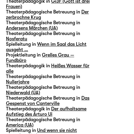
Theaterpädagogik in
Gi3F (Gott ist drei
Frauen)
Theaterpädagogische Betreuung in
Der
zerbrochne Krug
Theaterpädagogische Betreuung in
Andersens Märchen (UA)
Theaterpädagogische Betreuung in
Nosferatu
Spielleitung in
Wenn im Saal das Licht
ausgeht …
Projektleitung in
Grelles Grau —
Fundbüro
Theaterpädagogik in
Heißes Wasser für
alle
Theaterpädagogische Betreuung in
Nullerjahre
Theaterpädagogische Betreuung in
Niederwald (UA)
Theaterpädagogische Betreuung in
Das
Gespenst von Canterville
Theaterpädagogik in
Der aufhaltsame
Aufstieg des Arturo Ui
Theaterpädagogische Betreuung in
America (UA)
Spielleitung in
Und wenn sie nicht