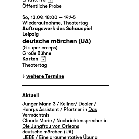
Eintritt frei
Öffentliche Probe
So, 13.09. 18:00 — 19:45
Wiederaufnahme
,
Theatertag
Auftragswerk des Schauspiel
Leipzig
deutsche märchen (UA)
(& super creeps)
Große Bühne
Karten
Theatertag
weitere Termine
Aktuell
Junger Mann 3 / Kellner/ Dealer /
Henrys Assistent / Pförtner in
Das
Vermächtnis
Claude Marie / Nachrichtensprecher in
Die Jungfrau von Orleans
deutsche märchen (UA)
LIEBE / Eine argumentative Übung