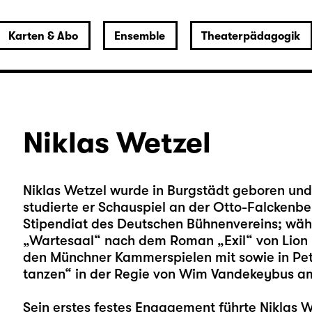
Karten & Abo
Ensemble
Theaterpädagogik
Niklas Wetzel
Niklas Wetzel wurde in Burgstädt geboren und
studierte er Schauspiel an der Otto-Falckenb
Stipendiat des Deutschen Bühnenvereins; währ
„Wartesaal“ nach dem Roman „Exil“ von Lion 
den Münchner Kammerspielen mit sowie in Pete
tanzen“ in der Regie von Wim Vandekeybus a
Sein erstes festes Engagement führte Niklas 