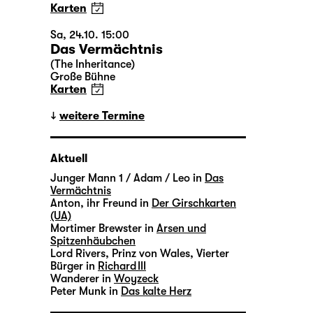
Karten
Sa, 24.10. 15:00
Das Vermächtnis
(The Inheritance)
Große Bühne
Karten
weitere Termine
Aktuell
Junger Mann 1 / Adam / Leo in
Das
Vermächtnis
Anton, ihr Freund in
Der Girschkarten
(UA)
Mortimer Brewster in
Arsen und
Spitzenhäubchen
Lord Rivers, Prinz von Wales, Vierter
Bürger in
Richard III
Wanderer in
Woyzeck
Peter Munk in
Das kalte Herz