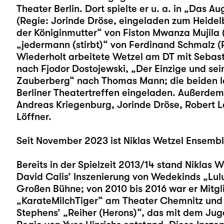
Theater Berlin. Dort spielte er u. a. in „Das A
(Regie: Jorinde Dröse, eingeladen zum Heidel
der Königinmutter“ von Fiston Mwanza Mujila (
„jedermann (stirbt)“ von Ferdinand Schmalz (
Wiederholt arbeitete Wetzel am DT mit Sebas
nach Fjodor Dostojewski, „Der Einzige und se
Zauberberg“ nach Thomas Mann; die beiden l
Berliner Theatertreffen eingeladen. Außerdem 
Andreas Kriegenburg, Jorinde Dröse, Robert L
Löffner.
Seit November 2023 ist Niklas Wetzel Ensembl
Bereits in der Spielzeit 2013/14 stand Niklas 
David Calis’ Inszenierung von Wedekinds „
Lul
Großen Bühne; von 2010 bis 2016 war er Mitg
„KarateMilchTiger“ am Theater Chemnitz und s
Stephens’ „Reiher (Herons)“, das mit dem Jug