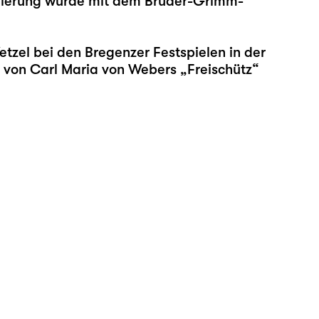
zenierung wurde mit dem Brüder-Grimm-
zel bei den Bregenzer Festspielen in der
ng von Carl Maria von Webers „Freischütz“