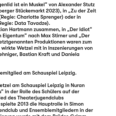
ugenlid ist ein Muskel“ von Alexander Stutz
berger Stückemarkt 2023), in „Zu der Zeit
Regie: Charlotte Sprenger) oder in
Regie: Data Tavadze).
tian Hartmann zusammen, in „Der Idiot“
in Eigentum“ nach Max Stirner und „Der
etztgenannten Produktionen waren zum
wirkte Wetzel mit in Inszenierungen von
ehniger, Bastian Kraft und Daniela
emitglied am Schauspiel Leipzig.
Wetzel am Schauspiel Leipzig in Nuran
u
“ in der Rolle des Schülers auf der
lied des Theaterjugendclubs
pielte 2013 die Hauptrolle in Simon
endclub und Ensemblemitgliedern in der