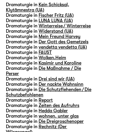
Dramaturgie in
Kein Schicksal,
Klytämnestra (UA)
Dramaturgie in
Fischer Fritz (UA)
Dramaturgie in
LUNA LUNA (UA)
Dramaturgie in
Winterreise / Winterreise
Dramaturgie in
Widerstand (UA)
Dramaturgie in
Mein Freund Harvey
Dramaturgie in
Der Gott des Gemetzels
Dramaturgie in
vendetta vendetta (UA)
Dramaturgie in
FAUST
Dramaturgie in
Wolken.Heim
Dramaturgie in
Kasimir und Karoline
Dramaturgie in
Die Maßnahme / Die
Perser
Dramaturgie in
Drei sind wir (UA)
Dramaturgie in
Der nackte Wahnsinn
Dramaturgie in
Die Schutzflehenden / Die
Schutzbefohlenen
Dramaturgie in
Report
Dramaturgie in
Zeiten des Aufruhrs
Dramaturgie in
Hedda Gabler
Dramaturgie in
wohnen. unter glas
Dramaturgie in
Die Dreigroschenoper
Dramaturgie in
Rechnitz (Der
Würgeengel)