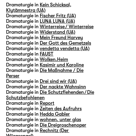
Dramaturgie in
Kein Schicksal,
Klytämnestra (UA)
Dramaturgie in
Fischer Fritz (UA)
Dramaturgie in
LUNA LUNA (UA)
Dramaturgie in
Winterreise / Winterreise
Dramaturgie in
Widerstand (UA)
Dramaturgie in
Mein Freund Harvey
Dramaturgie in
Der Gott des Gemetzels
Dramaturgie in
vendetta vendetta (UA)
Dramaturgie in
FAUST
Dramaturgie in
Wolken.Heim
Dramaturgie in
Kasimir und Karoline
Dramaturgie in
Die Maßnahme / Die
Perser
Dramaturgie in
Drei sind wir (UA)
Dramaturgie in
Der nackte Wahnsinn
Dramaturgie in
Die Schutzflehenden / Die
Schutzbefohlenen
Dramaturgie in
Report
Dramaturgie in
Zeiten des Aufruhrs
Dramaturgie in
Hedda Gabler
Dramaturgie in
wohnen. unter glas
Dramaturgie in
Die Dreigroschenoper
Dramaturgie in
Rechnitz (Der
Würgeengel)