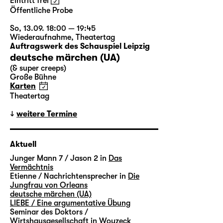
Eintritt frei
Öffentliche Probe
So, 13.09. 18:00 — 19:45
Wiederaufnahme
,
Theatertag
Auftragswerk des Schauspiel Leipzig
deutsche märchen (UA)
(& super creeps)
Große Bühne
Karten
Theatertag
weitere Termine
Aktuell
Junger Mann 7 / Jason 2 in
Das
Vermächtnis
Etienne / Nachrichtensprecher in
Die
Jungfrau von Orleans
deutsche märchen (UA)
LIEBE / Eine argumentative Übung
Seminar des Doktors /
Wirtshausgesellschaft in
Woyzeck