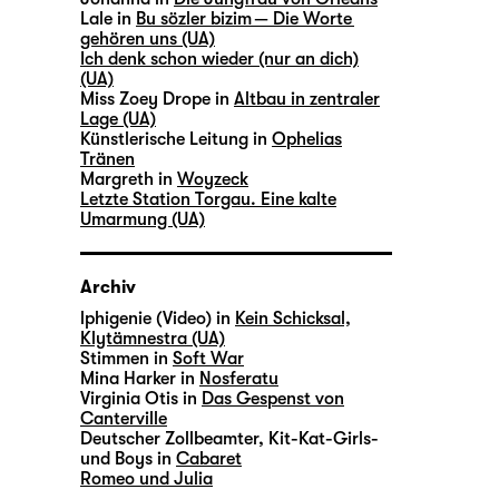
Lale in
Bu sözler bizim — Die Worte
gehören uns (UA)
Ich denk schon wieder (nur an dich)
(UA)
Miss Zoey Drope in
Altbau in zentraler
Lage (UA)
Künstlerische Leitung in
Ophelias
Tränen
Margreth in
Woyzeck
Letzte Station Torgau. Eine kalte
Umarmung (UA)
Archiv
lphigenie (Video) in
Kein Schicksal,
Klytämnestra (UA)
Stimmen in
Soft War
Mina Harker in
Nosferatu
Virginia Otis in
Das Gespenst von
Canterville
Deutscher Zollbeamter, Kit-Kat-Girls-
und Boys in
Cabaret
Romeo und Julia