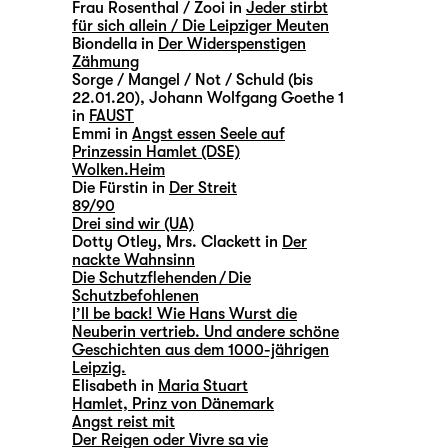
Frau Rosenthal / Zooi in
Jeder stirbt
für sich allein / Die Leipziger Meuten
Biondella in
Der Widerspenstigen
Zähmung
Sorge / Mangel / Not / Schuld (bis
22.01.20), Johann Wolfgang Goethe 1
in
FAUST
Emmi in
Angst essen Seele auf
Prinzessin Hamlet (DSE)
Wolken.Heim
Die Fürstin in
Der Streit
89/90
Drei sind wir (UA)
Dotty Otley, Mrs. Clackett in
Der
nackte Wahnsinn
Die Schutzflehenden / Die
Schutzbefohlenen
I’ll be back! Wie Hans Wurst die
Neuberin vertrieb. Und andere schöne
Geschichten aus dem 1000-jährigen
Leipzig.
Elisabeth in
Maria Stuart
Hamlet, Prinz von Dänemark
Angst reist mit
Der Reigen oder Vivre sa vie