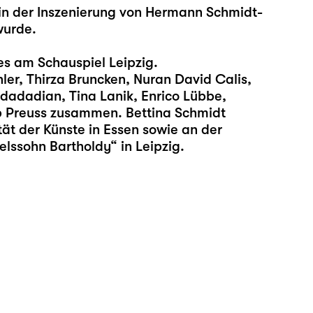
t“ in der Inszenierung von Hermann Schmidt-
wurde.
es am Schauspiel Leipzig.
hler, Thirza Bruncken, Nuran David Calis,
adadian, Tina Lanik, Enrico Lübbe,
ipp Preuss zusammen. Bettina Schmidt
ät der Künste in Essen sowie an der
elssohn Bartholdy“ in Leipzig.