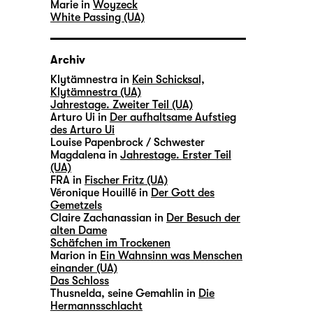
Marie in
Woyzeck
White Passing (UA)
Archiv
Klytämnestra in
Kein Schicksal,
Klytämnestra (UA)
Jahrestage. Zweiter Teil (UA)
Arturo Ui in
Der aufhaltsame Aufstieg
des Arturo Ui
Louise Papenbrock / Schwester
Magdalena in
Jahrestage. Erster Teil
(UA)
FRA in
Fischer Fritz (UA)
Véronique Houillé in
Der Gott des
Gemetzels
Claire Zachanassian in
Der Besuch der
alten Dame
Schäfchen im Trockenen
Marion in
Ein Wahnsinn was Menschen
einander (UA)
Das Schloss
Thusnelda, seine Gemahlin in
Die
Hermannsschlacht