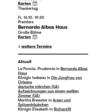
Karten
Theatertag
Fr, 16.10. 19:30
Premiere
Bernarda Albas Haus
Große Bühne
Karten
weitere Termine
Aktuell
La Poncia, Prudencia in
Bernarda Albas
Haus
Königin lsabeau in
Die Jungfrau von
Orleans
deutsche märchen (UA)
Aufzeichnungen aus einem weißen
Zimmer (UA)
Martha Brewster in
Arsen und
Spitzenhäubchen
Königin Elisabeth in
Richard III