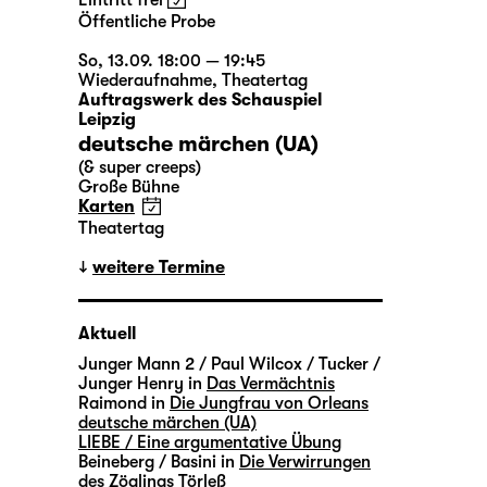
Eintritt frei
Öffentliche Probe
So, 13.09. 18:00 — 19:45
Wiederaufnahme
,
Theatertag
Auftragswerk des Schauspiel
Leipzig
deutsche märchen (UA)
(& super creeps)
Große Bühne
Karten
Theatertag
weitere Termine
Aktuell
Junger Mann 2 / Paul Wilcox / Tucker /
Junger Henry in
Das Vermächtnis
Raimond in
Die Jungfrau von Orleans
deutsche märchen (UA)
LIEBE / Eine argumentative Übung
Beineberg / Basini in
Die Verwirrungen
des Zöglings Törleß