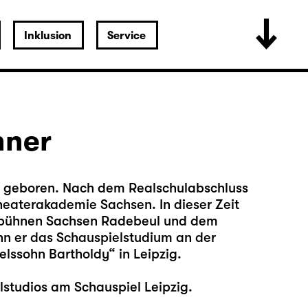
Inklusion
Service
hner
ig geboren. Nach dem Realschulabschluss
heaterakademie Sachsen. In dieser Zeit
esbühnen Sachsen Radebeul und dem
nn er das Schauspielstudium an der
lssohn Bartholdy“ in Leipzig.
lstudios am Schauspiel Leipzig.