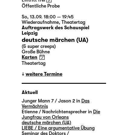
Eintritt frei
Öffentliche Probe
So, 13.09. 18:00 — 19:45
Wiederaufnahme
,
Theatertag
Auftragswerk des Schauspiel
Leipzig
deutsche märchen (UA)
(& super creeps)
Große Bühne
Karten
Theatertag
weitere Termine
Aktuell
Junger Mann 7 / Jason 2 in
Das
Vermächtnis
Etienne / Nachrichtensprecher in
Die
Jungfrau von Orleans
deutsche märchen (UA)
LIEBE / Eine argumentative Übung
Seminar des Doktors /