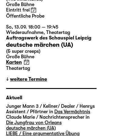
Große Bühne
Eintritt frei
Öffentliche Probe
So, 13.09. 18:00 — 19:45
Wiederaufnahme
,
Theatertag
Auftragswerk des Schauspiel Leipzig
deutsche märchen (UA)
(& super creeps)
Große Bühne
Karten
Theatertag
weitere Termine
Aktuell
Junger Mann 3 / Kellner/ Dealer / Henrys
Assistent / Pförtner in
Das Vermächtnis
Claude Marie / Nachrichtensprecher in
Die Jungfrau von Orleans
deutsche märchen (UA)
LIEBE / Eine argumentative Übung