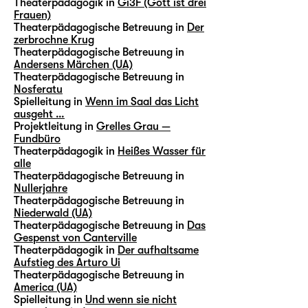
Theaterpädagogik in
Gi3F (Gott ist drei
Frauen)
Theaterpädagogische Betreuung in
Der
zerbrochne Krug
Theaterpädagogische Betreuung in
Andersens Märchen (UA)
Theaterpädagogische Betreuung in
Nosferatu
Spielleitung in
Wenn im Saal das Licht
ausgeht …
Projektleitung in
Grelles Grau —
Fundbüro
Theaterpädagogik in
Heißes Wasser für
alle
Theaterpädagogische Betreuung in
Nullerjahre
Theaterpädagogische Betreuung in
Niederwald (UA)
Theaterpädagogische Betreuung in
Das
Gespenst von Canterville
Theaterpädagogik in
Der aufhaltsame
Aufstieg des Arturo Ui
Theaterpädagogische Betreuung in
America (UA)
Spielleitung in
Und wenn sie nicht