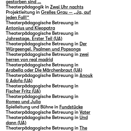
gestorben sind …
Theaterpädagogik in
Zwei Uhr nachts
Projektleitung in
Grelles Grau — „Ja, auf
jeden Fall!“
Theaterpädagogische Betreuung in
Antonius und Kleopatra
Theaterpädagogische Betreuung in
Jahrestage. Erster Teil (UA)
Theaterpädagogische Betreuung in
Der
Würgeengel. Psalmen und Popsongs
Theaterpädagogische Betreuung in
zwei
herren von real madrid
Theaterpädagogische Betreuung in
Arabella oder Die Märchenbraut (UA)
Theaterpädagogische Betreuung in
Anouk
& Adofa (UA)
Theaterpädagogische Betreuung in
Fischer Fritz (UA)
Theaterpädagogische Betreuung in
Romeo und Julia
Spielleitung und Bühne in
Fundstücke
Theaterpädagogische Betreuung in
Vater
Theaterpädagogische Betreuung in
Und
dann (UA)
Theaterpädagogische Betreuung in
The