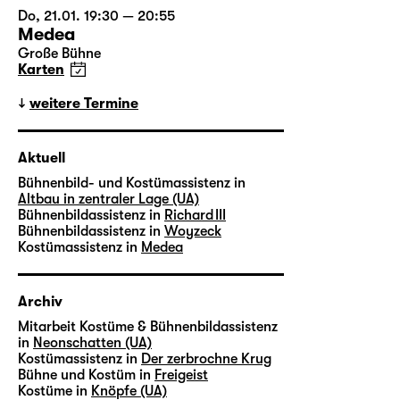
Do, 21.01. 19:30 — 20:55
Medea
Große Bühne
Karten
weitere Termine
Aktuell
Bühnenbild- und Kostümassistenz in
Altbau in zentraler Lage (UA)
Bühnenbildassistenz in
Richard III
Bühnenbildassistenz in
Woyzeck
Kostümassistenz in
Medea
Archiv
Mitarbeit Kostüme & Bühnenbildassistenz
in
Neonschatten (UA)
Kostümassistenz in
Der zerbrochne Krug
Bühne und Kostüm in
Freigeist
Kostüme in
Knöpfe (UA)