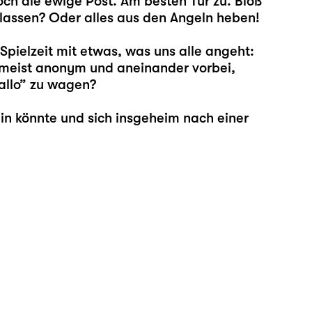
och die ewige Post. Am besten Tür zu. Bloß
assen? Oder alles aus den Angeln heben!
 Spielzeit mit etwas, was uns alle angeht:
meist anonym und aneinander vorbei,
Hallo” zu wagen?
ein könnte und sich insgeheim nach einer