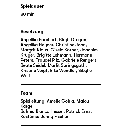
Spieldauer
80 min
Besetzung
Angelika Borchart, Birgit Dragon,
Angelika Heyder, Christine John,
Margrit Klaus, Gisela Körner, Joachim
Krüger, Brigitte Lehmann, Hermann
Peters, Traudel Pilz, Gabriele Rengers,
Beate Seidel, Marlit Springsguth,
Kristine Voigt, Elke Wendler, Sibylle
Wolf
Team
Spielleitung:
Amelie Gohla
,
Malou
Kärgel
Bühne:
Bianca Hessel
,
Patrick Ernst
Kostüme:
Jenny Fischer