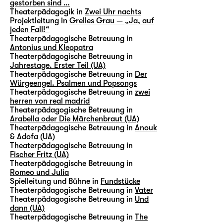
gestorben sind …
Theaterpädagogik in
Zwei Uhr nachts
Projektleitung in
Grelles Grau — „Ja, auf
jeden Fall!“
Theaterpädagogische Betreuung in
Antonius und Kleopatra
Theaterpädagogische Betreuung in
Jahrestage. Erster Teil (UA)
Theaterpädagogische Betreuung in
Der
Würgeengel. Psalmen und Popsongs
Theaterpädagogische Betreuung in
zwei
herren von real madrid
Theaterpädagogische Betreuung in
Arabella oder Die Märchenbraut (UA)
Theaterpädagogische Betreuung in
Anouk
& Adofa (UA)
Theaterpädagogische Betreuung in
Fischer Fritz (UA)
Theaterpädagogische Betreuung in
Romeo und Julia
Spielleitung und Bühne in
Fundstücke
Theaterpädagogische Betreuung in
Vater
Theaterpädagogische Betreuung in
Und
dann (UA)
Theaterpädagogische Betreuung in
The