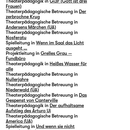
Theaterpädagogik in
Gi3F (Gott ist drei
Frauen)
Theaterpädagogische Betreuung in
Der
zerbrochne Krug
Theaterpädagogische Betreuung in
Andersens Märchen (UA)
Theaterpädagogische Betreuung in
Nosferatu
Spielleitung in
Wenn im Saal das Licht
ausgeht …
Projektleitung in
Grelles Grau —
Fundbüro
Theaterpädagogik in
Heißes Wasser für
alle
Theaterpädagogische Betreuung in
Nullerjahre
Theaterpädagogische Betreuung in
Niederwald (UA)
Theaterpädagogische Betreuung in
Das
Gespenst von Canterville
Theaterpädagogik in
Der aufhaltsame
Aufstieg des Arturo Ui
Theaterpädagogische Betreuung in
America (UA)
Spielleitung in
Und wenn sie nicht