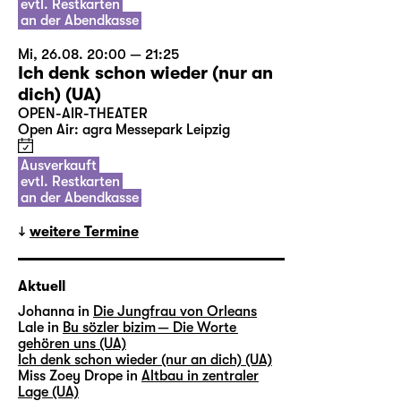
evtl. Restkarten
an der Abendkasse
Mi, 26.08. 20:00 — 21:25
Ich denk schon wieder (nur an
dich) (UA)
OPEN-AIR-THEATER
Open Air: agra Messepark Leipzig
Ausverkauft
evtl. Restkarten
an der Abendkasse
weitere Termine
Aktuell
Johanna in
Die Jungfrau von Orleans
Lale in
Bu sözler bizim — Die Worte
gehören uns (UA)
Ich denk schon wieder (nur an dich) (UA)
Miss Zoey Drope in
Altbau in zentraler
Lage (UA)