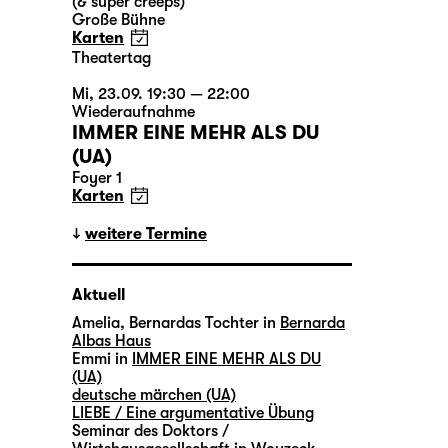
(& super creeps)
Große Bühne
Karten
Theatertag
Mi, 23.09. 19:30 — 22:00
Wiederaufnahme
IMMER EINE MEHR ALS DU
(UA)
Foyer 1
Karten
weitere Termine
Aktuell
Amelia, Bernardas Tochter in
Bernarda
Albas Haus
Emmi in
IMMER EINE MEHR ALS DU
(UA)
deutsche märchen (UA)
LIEBE / Eine argumentative Übung
Seminar des Doktors /