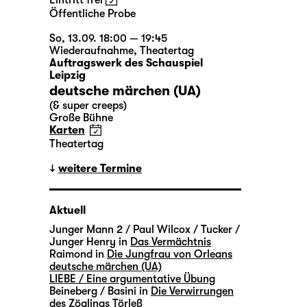
Eintritt frei
Öffentliche Probe
So, 13.09. 18:00 — 19:45
Wiederaufnahme
,
Theatertag
Auftragswerk des Schauspiel
Leipzig
deutsche märchen (UA)
(& super creeps)
Große Bühne
Karten
Theatertag
weitere Termine
Aktuell
Junger Mann 2 / Paul Wilcox / Tucker /
Junger Henry in
Das Vermächtnis
Raimond in
Die Jungfrau von Orleans
deutsche märchen (UA)
LIEBE / Eine argumentative Übung
Beineberg / Basini in
Die Verwirrungen
des Zöglings Törleß