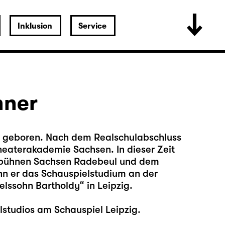
Inklusion
Service
hner
ig geboren. Nach dem Realschulabschluss
heaterakademie Sachsen. In dieser Zeit
esbühnen Sachsen Radebeul und dem
nn er das Schauspielstudium an der
lssohn Bartholdy“ in Leipzig.
lstudios am Schauspiel Leipzig.