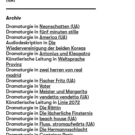
Archiv
Dramaturgie in
Neonschatten (UA)
Dramaturgie in
fünf minuten stille
Dramaturgie in
America (UA)
Audiodeskription in
Die
Wiedervereinigung der beiden Koreas
Dramaturgie in
Antonius und Kleopatra
Künstlerische Leitung in
Weltsprache
Provinz
Dramaturgie in
zwei herren von real
madrid
Dramaturgie in
Fischer Fritz (UA)
Dramaturgie in
Vater
Dramaturgie in
Meister und Margarita
Dramaturgie in
vendetta vendetta (UA)
Künstlerische Leitung in
Linie 2072
Dramaturgie in
Die Rättin
Dramaturgie in
Die lächerliche Finsternis
Dramaturgie in
beach house (UA)
Dramaturgie in
Fluss, stromaufwärts (UA)
Dramaturgie in
Die Hermannsschlacht
Dramaturgie in
Container Paris