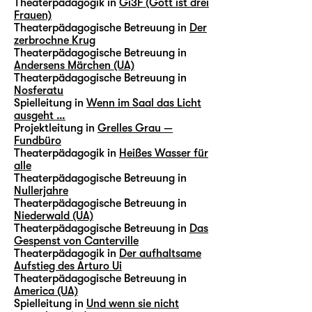
Theaterpädagogik in
Gi3F (Gott ist drei
Frauen)
Theaterpädagogische Betreuung in
Der
zerbrochne Krug
Theaterpädagogische Betreuung in
Andersens Märchen (UA)
Theaterpädagogische Betreuung in
Nosferatu
Spielleitung in
Wenn im Saal das Licht
ausgeht …
Projektleitung in
Grelles Grau —
Fundbüro
Theaterpädagogik in
Heißes Wasser für
alle
Theaterpädagogische Betreuung in
Nullerjahre
Theaterpädagogische Betreuung in
Niederwald (UA)
Theaterpädagogische Betreuung in
Das
Gespenst von Canterville
Theaterpädagogik in
Der aufhaltsame
Aufstieg des Arturo Ui
Theaterpädagogische Betreuung in
America (UA)
Spielleitung in
Und wenn sie nicht