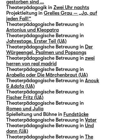
gestorben sind …
Theaterpädagogik in
Zwei Uhr nachts
Projektleitung in
Grelles Grau — „Ja, auf
jeden Fall!“
Theaterpädagogische Betreuung in
Antonius und Kleopatra
Theaterpädagogische Betreuung in
Jahrestage. Erster Teil (UA)
Theaterpädagogische Betreuung in
Der
Würgeengel. Psalmen und Popsongs
Theaterpädagogische Betreuung in
zwei
herren von real madrid
Theaterpädagogische Betreuung in
Arabella oder Die Märchenbraut (UA)
Theaterpädagogische Betreuung in
Anouk
& Adofa (UA)
Theaterpädagogische Betreuung in
Fischer Fritz (UA)
Theaterpädagogische Betreuung in
Romeo und Julia
Spielleitung und Bühne in
Fundstücke
Theaterpädagogische Betreuung in
Vater
Theaterpädagogische Betreuung in
Und
dann (UA)
Theaterpädagogische Betreuung in
The