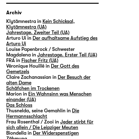
Archiv
Klytämnestra in
Kein Schicksal,
Klytämnestra (UA)
Jahrestage. Zweiter Teil (UA)
Arturo Ui in
Der aufhaltsame Aufstieg des
Arturo Ui
Louise Papenbrock / Schwester
Magdalena in
Jahrestage. Erster Teil (UA)
FRA in
Fischer Fritz (UA)
Véronique Houillé in
Der Gott des
Gemetzels
Claire Zachanassian in
Der Besuch der
alten Dame
Schäfchen im Trockenen
Marion in
Ein Wahnsinn was Menschen
einander (UA)
Das Schloss
Thusnelda, seine Gemahlin in
Die
Hermannsschlacht
Frau Rosenthal / Zooi in
Jeder stirbt für
sich allein / Die Leipziger Meuten
Biondella in
Der Widerspenstigen
Zähmung