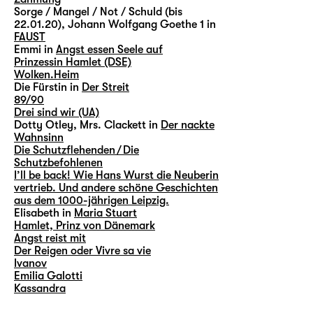
Sorge / Mangel / Not / Schuld (bis
22.01.20), Johann Wolfgang Goethe 1 in
FAUST
Emmi in
Angst essen Seele auf
Prinzessin Hamlet (DSE)
Wolken.Heim
Die Fürstin in
Der Streit
89/90
Drei sind wir (UA)
Dotty Otley, Mrs. Clackett in
Der nackte
Wahnsinn
Die Schutzflehenden / Die
Schutzbefohlenen
I’ll be back! Wie Hans Wurst die Neuberin
vertrieb. Und andere schöne Geschichten
aus dem 1000-jährigen Leipzig.
Elisabeth in
Maria Stuart
Hamlet, Prinz von Dänemark
Angst reist mit
Der Reigen oder Vivre sa vie
Ivanov
Emilia Galotti
Kassandra