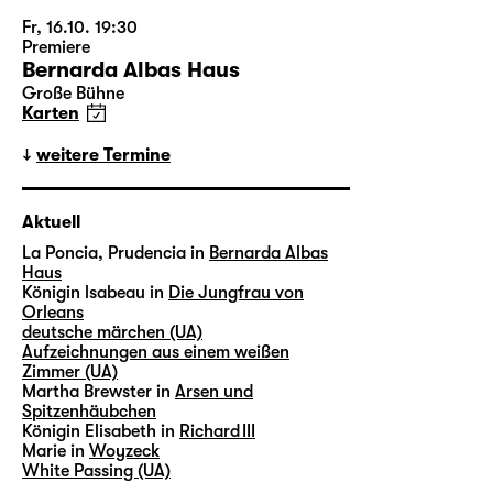
Fr, 16.10. 19:30
Premiere
Bernarda Albas Haus
Große Bühne
Karten
weitere Termine
Aktuell
La Poncia, Prudencia in
Bernarda Albas
Haus
Königin lsabeau in
Die Jungfrau von
Orleans
deutsche märchen (UA)
Aufzeichnungen aus einem weißen
Zimmer (UA)
Martha Brewster in
Arsen und
Spitzenhäubchen
Königin Elisabeth in
Richard III
Marie in
Woyzeck
White Passing (UA)