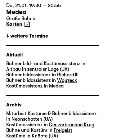
Do, 21.01. 19:30 — 20:55
Medea
Große Bühne
Karten
weitere Termine
Aktuell
Bühnenbild- und Kostümassistenz in
Altbau in zentraler Lage (UA)
Bühnenbildassistenz in
Richard III
Bühnenbildassistenz in
Woyzeck
Kostümassistenz in
Medea
Archiv
Mitarbeit Kostüme & Bühnenbildassistenz
in
Neonschatten (UA)
Kostümassistenz in
Der zerbrochne Krug
Bühne und Kostüm in
Freigeist
Kostüme in
Knöpfe (UA)