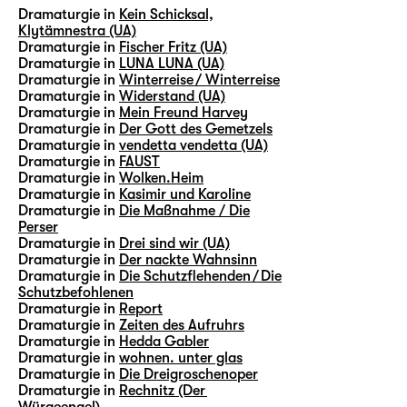
Dramaturgie in
Kein Schicksal,
Klytämnestra (UA)
Dramaturgie in
Fischer Fritz (UA)
Dramaturgie in
LUNA LUNA (UA)
Dramaturgie in
Winterreise / Winterreise
Dramaturgie in
Widerstand (UA)
Dramaturgie in
Mein Freund Harvey
Dramaturgie in
Der Gott des Gemetzels
Dramaturgie in
vendetta vendetta (UA)
Dramaturgie in
FAUST
Dramaturgie in
Wolken.Heim
Dramaturgie in
Kasimir und Karoline
Dramaturgie in
Die Maßnahme / Die
Perser
Dramaturgie in
Drei sind wir (UA)
Dramaturgie in
Der nackte Wahnsinn
Dramaturgie in
Die Schutzflehenden / Die
Schutzbefohlenen
Dramaturgie in
Report
Dramaturgie in
Zeiten des Aufruhrs
Dramaturgie in
Hedda Gabler
Dramaturgie in
wohnen. unter glas
Dramaturgie in
Die Dreigroschenoper
Dramaturgie in
Rechnitz (Der
Würgeengel)