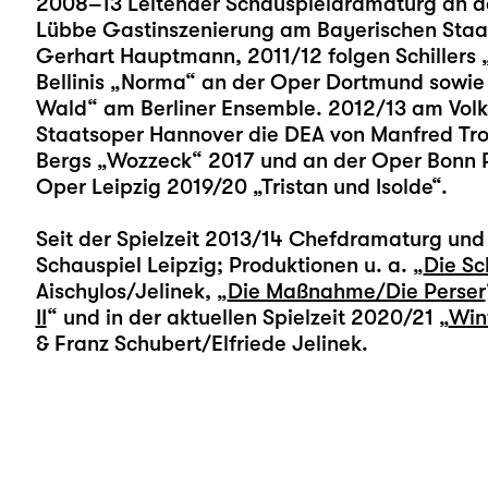
2008–13 Leitender Schauspieldramaturg an de
Lübbe Gastinszenierung am Bayerischen Staat
Gerhart Hauptmann, 2011/12 folgen Schillers 
Bellinis „Norma“ an der Oper Dortmund sowi
Wald“ am Berliner Ensemble. 2012/13 am Volk
Staatsoper Hannover die DEA von Manfred Troj
Bergs „Wozzeck“ 2017 und an der Oper Bonn Ri
Oper Leipzig 2019/20 „Tristan und Isolde“.
Seit der Spielzeit 2013/14 Chefdramaturg und 
Schauspiel Leipzig; Produktionen u. a. „
Die Sc
Aischylos/Jelinek, „
Die Maßnahme/Die Perser
II
“ und in der aktuellen Spielzeit 2020/21 „
Win
& Franz Schubert/Elfriede Jelinek.