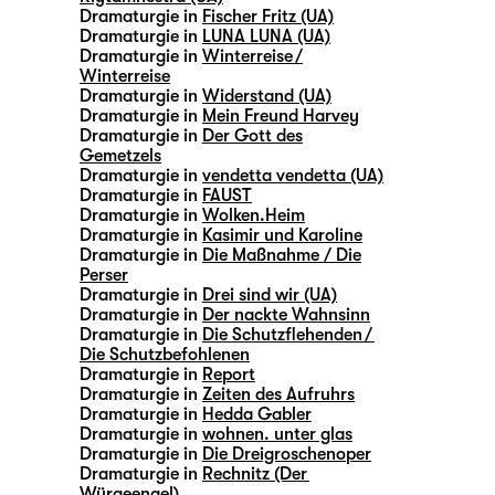
Dramaturgie in
Fischer Fritz (UA)
Dramaturgie in
LUNA LUNA (UA)
Dramaturgie in
Winterreise /
Winterreise
Dramaturgie in
Widerstand (UA)
Dramaturgie in
Mein Freund Harvey
Dramaturgie in
Der Gott des
Gemetzels
Dramaturgie in
vendetta vendetta (UA)
Dramaturgie in
FAUST
Dramaturgie in
Wolken.Heim
Dramaturgie in
Kasimir und Karoline
Dramaturgie in
Die Maßnahme / Die
Perser
Dramaturgie in
Drei sind wir (UA)
Dramaturgie in
Der nackte Wahnsinn
Dramaturgie in
Die Schutzflehenden /
Die Schutzbefohlenen
Dramaturgie in
Report
Dramaturgie in
Zeiten des Aufruhrs
Dramaturgie in
Hedda Gabler
Dramaturgie in
wohnen. unter glas
Dramaturgie in
Die Dreigroschenoper
Dramaturgie in
Rechnitz (Der
Würgeengel)