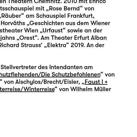
n Theatern Chemnitz. 2010 mit Enrico
sschauspiel mit „Rose Bernd“ von
„Räuber“ am Schauspiel Frankfurt,
e Horváths „Geschichten aus dem Wiener
stheater Wien „Urfaust“ sowie an der
ahns „Orest“. Am Theater Erfurt Alban
chard Strauss’ „Elektra“ 2019. An der
Stellvertreter des Intendanten am
hutzflehenden/Die Schutzbefohlenen
“ von
“ von Aischylos/Brecht/Eisler, „
Faust I +
terreise/Winterreise
“ von Wilhelm Müller