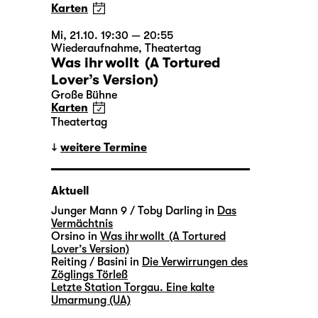
Karten
Mi, 21.10. 19:30 — 20:55
Wiederaufnahme
,
Theatertag
Was ihr wollt (A Tortured
Lover’s Version)
Große Bühne
Karten
Theatertag
weitere Termine
Aktuell
Junger Mann 9 / Toby Darling in
Das
Vermächtnis
Orsino in
Was ihr wollt (A Tortured
Lover’s Version)
Reiting / Basini in
Die Verwirrungen des
Zöglings Törleß
Letzte Station Torgau. Eine kalte
Umarmung (UA)