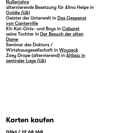
Nullerjahre
alternierende Besetzung für Alina Heipe in
Goldie (UA)
Geister der Unterwelt in
Das Gespenst
von Canterville
Kit-Kat-Girls- und Boys in
Cabaret
seine Tochter in
Der Besuch der alten
Dame
Seminar des Doktors /
Wirtshausgesellschaft in
Woyzeck
Zoey Drope (alternierend) in
Altbau in
zentraler Lage (UA)
Karten kaufen
0341 / 12 68 168