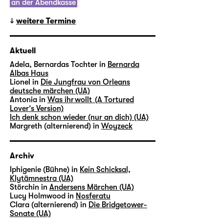
an der Abendkasse
weitere Termine
Aktuell
Adela, Bernardas Tochter in
Bernarda
Albas Haus
Lionel in
Die Jungfrau von Orleans
deutsche märchen (UA)
Antonia in
Was ihr wollt (A Tortured
Lover’s Version)
Ich denk schon wieder (nur an dich) (UA)
Margreth (alternierend) in
Woyzeck
Archiv
Iphigenie (Bühne) in
Kein Schicksal,
Klytämnestra (UA)
Störchin in
Andersens Märchen (UA)
Lucy Holmwood in
Nosferatu
Clara (alternierend) in
Die Bridgetower-
Sonate (UA)