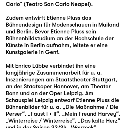
Carlo“ (Teatro San Carlo Neapel).
Zudem entwirft Etienne Pluss das
Bühnendesign für Modenschauen in Mailand
und Berlin. Bevor Etienne Pluss sein
Bühnenbildstudium an der Hochschule der
Künste in Berlin aufnahm, leitete er eine
Kunstgalerie in Genf.
Mit Enrico Lübbe verbindet ihn eine
langjährige Zusammenarbeit für u. a.
Inszenierungen am Staatstheater Stuttgart,
an der Staatsoper Hannover, am Theater
Bonn und an der Oper Leipzig. Am
Schauspiel Leipzig entwarf Etienne Pluss die
Bühnenbilder für u. a. „
Die Maßnahme / Die
Perser
“, „
Faust I + II
“, „
Mein Freund Harvey
“,
„
Winterreise / Winterreise
“, „
Das kalte Herz
“
und in der Saison 23/24 „
Woyzeck
“.