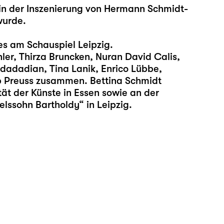
t“ in der Inszenierung von Hermann Schmidt-
wurde.
es am Schauspiel Leipzig.
hler, Thirza Bruncken, Nuran David Calis,
adadian, Tina Lanik, Enrico Lübbe,
ipp Preuss zusammen. Bettina Schmidt
ät der Künste in Essen sowie an der
elssohn Bartholdy“ in Leipzig.