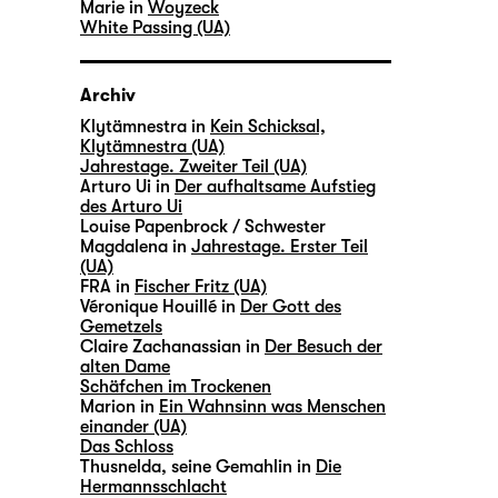
Marie in
Woyzeck
White Passing (UA)
Archiv
Klytämnestra in
Kein Schicksal,
Klytämnestra (UA)
Jahrestage. Zweiter Teil (UA)
Arturo Ui in
Der aufhaltsame Aufstieg
des Arturo Ui
Louise Papenbrock / Schwester
Magdalena in
Jahrestage. Erster Teil
(UA)
FRA in
Fischer Fritz (UA)
Véronique Houillé in
Der Gott des
Gemetzels
Claire Zachanassian in
Der Besuch der
alten Dame
Schäfchen im Trockenen
Marion in
Ein Wahnsinn was Menschen
einander (UA)
Das Schloss
Thusnelda, seine Gemahlin in
Die
Hermannsschlacht