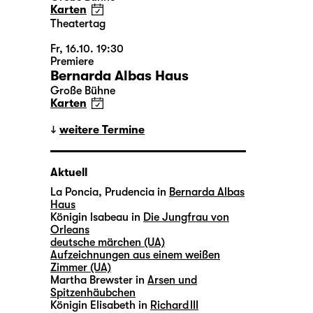
Karten
Theatertag
Fr, 16.10. 19:30
Premiere
Bernarda Albas Haus
Große Bühne
Karten
weitere Termine
Aktuell
La Poncia, Prudencia in
Bernarda Albas
Haus
Königin lsabeau in
Die Jungfrau von
Orleans
deutsche märchen (UA)
Aufzeichnungen aus einem weißen
Zimmer (UA)
Martha Brewster in
Arsen und
Spitzenhäubchen
Königin Elisabeth in
Richard III