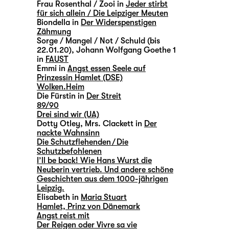
Frau Rosenthal / Zooi in
Jeder stirbt
für sich allein / Die Leipziger Meuten
Biondella in
Der Widerspenstigen
Zähmung
Sorge / Mangel / Not / Schuld (bis
22.01.20), Johann Wolfgang Goethe 1
in
FAUST
Emmi in
Angst essen Seele auf
Prinzessin Hamlet (DSE)
Wolken.Heim
Die Fürstin in
Der Streit
89/90
Drei sind wir (UA)
Dotty Otley, Mrs. Clackett in
Der
nackte Wahnsinn
Die Schutzflehenden / Die
Schutzbefohlenen
I’ll be back! Wie Hans Wurst die
Neuberin vertrieb. Und andere schöne
Geschichten aus dem 1000-jährigen
Leipzig.
Elisabeth in
Maria Stuart
Hamlet, Prinz von Dänemark
Angst reist mit
Der Reigen oder Vivre sa vie