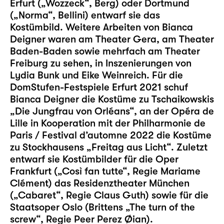
Erfurt („Wozzeck“, Berg) oder Dortmund
(„Norma“, Bellini) entwarf sie das
Kostümbild. Weitere Arbeiten von Bianca
Deigner waren am Theater Gera, am Theater
Baden-Baden sowie mehrfach am Theater
Freiburg zu sehen, in Inszenierungen von
Lydia Bunk und Eike Weinreich. Für die
DomStufen-Festspiele Erfurt 2021 schuf
Bianca Deigner die Kostüme zu Tschaikowskis
„Die Jungfrau von Orléans“, an der Opéra de
Lille in Kooperation mit der Philharmonie de
Paris / Festival d’automne 2022 die Kostüme
zu Stockhausens „Freitag aus Licht“. Zuletzt
entwarf sie Kostümbilder für die Oper
Frankfurt („Così fan tutte“, Regie Mariame
Clément) das Residenztheater München
(„Cabaret“, Regie Claus Guth) sowie für die
Staatsoper Oslo (Brittens „The turn of the
screw“, Regie Peer Perez Øian).