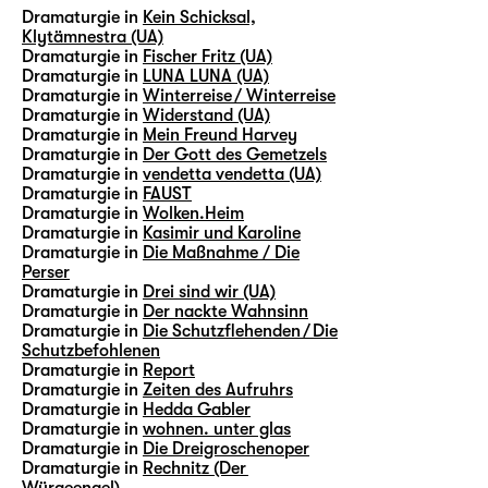
Dramaturgie in
Kein Schicksal,
Klytämnestra (UA)
Dramaturgie in
Fischer Fritz (UA)
Dramaturgie in
LUNA LUNA (UA)
Dramaturgie in
Winterreise / Winterreise
Dramaturgie in
Widerstand (UA)
Dramaturgie in
Mein Freund Harvey
Dramaturgie in
Der Gott des Gemetzels
Dramaturgie in
vendetta vendetta (UA)
Dramaturgie in
FAUST
Dramaturgie in
Wolken.Heim
Dramaturgie in
Kasimir und Karoline
Dramaturgie in
Die Maßnahme / Die
Perser
Dramaturgie in
Drei sind wir (UA)
Dramaturgie in
Der nackte Wahnsinn
Dramaturgie in
Die Schutzflehenden / Die
Schutzbefohlenen
Dramaturgie in
Report
Dramaturgie in
Zeiten des Aufruhrs
Dramaturgie in
Hedda Gabler
Dramaturgie in
wohnen. unter glas
Dramaturgie in
Die Dreigroschenoper
Dramaturgie in
Rechnitz (Der
Würgeengel)