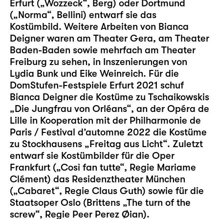
Erfurt („Wozzeck“, Berg) oder Dortmund
(„Norma“, Bellini) entwarf sie das
Kostümbild. Weitere Arbeiten von Bianca
Deigner waren am Theater Gera, am Theater
Baden-Baden sowie mehrfach am Theater
Freiburg zu sehen, in Inszenierungen von
Lydia Bunk und Eike Weinreich. Für die
DomStufen-Festspiele Erfurt 2021 schuf
Bianca Deigner die Kostüme zu Tschaikowskis
„Die Jungfrau von Orléans“, an der Opéra de
Lille in Kooperation mit der Philharmonie de
Paris / Festival d’automne 2022 die Kostüme
zu Stockhausens „Freitag aus Licht“. Zuletzt
entwarf sie Kostümbilder für die Oper
Frankfurt („Così fan tutte“, Regie Mariame
Clément) das Residenztheater München
(„Cabaret“, Regie Claus Guth) sowie für die
Staatsoper Oslo (Brittens „The turn of the
screw“, Regie Peer Perez Øian).