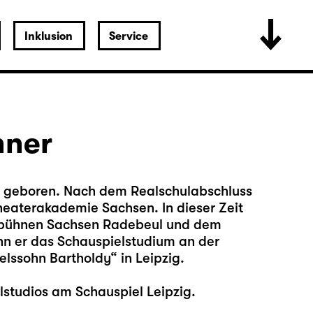
Inklusion
Service
hner
ig geboren. Nach dem Realschulabschluss
heaterakademie Sachsen. In dieser Zeit
esbühnen Sachsen Radebeul und dem
nn er das Schauspielstudium an der
lssohn Bartholdy“ in Leipzig.
lstudios am Schauspiel Leipzig.