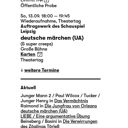
Eintritt frei
Öffentliche Probe
So, 13.09. 18:00 — 19:45
Wiederaufnahme
,
Theatertag
Auftragswerk des Schauspiel
Leipzig
deutsche märchen (UA)
(& super creeps)
Große Bühne
Karten
Theatertag
weitere Termine
Aktuell
Junger Mann 2 / Paul Wilcox / Tucker /
Junger Henry in
Das Vermächtnis
Raimond in
Die Jungfrau von Orleans
deutsche märchen (UA)
LIEBE / Eine argumentative Übung
Beineberg / Basini in
Die Verwirrungen
des Zöglings Törleß