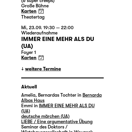
(& super creeps)
Große Bühne
Karten
Theatertag
Mi, 23.09. 19:30 — 22:00
Wiederaufnahme
IMMER EINE MEHR ALS DU
(UA)
Foyer 1
Karten
weitere Termine
Aktuell
Amelia, Bernardas Tochter in
Bernarda
Albas Haus
Emmi in
IMMER EINE MEHR ALS DU
(UA)
deutsche märchen (UA)
LIEBE / Eine argumentative Übung
Seminar des Doktors /