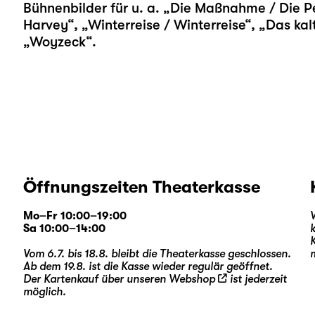
Bühnenbilder für u. a. „
Die Maßnahme / Die P
Harvey
“, „
Winterreise / Winterreise
“, „
Das kal
„
Woyzeck
“.
Öffnungszeiten Theaterkasse
Mo–Fr 10:00–19:00
Sa 10:00–14:00
Vom 6.7. bis 18.8. bleibt die Theaterkasse geschlossen.
Ab dem 19.8. ist die Kasse wieder regulär geöffnet.
Der Kartenkauf über unseren
Webshop
ist jederzeit
möglich.