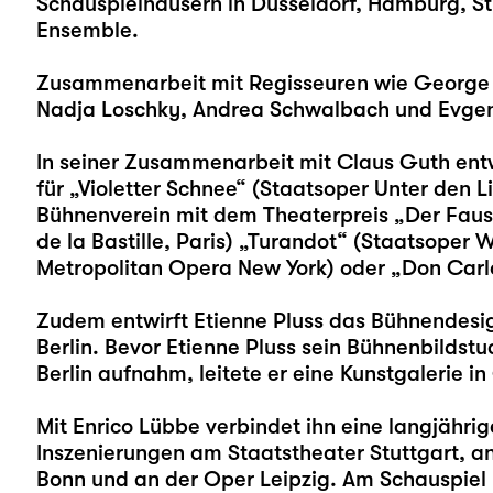
Schauspielhäusern in Düsseldorf, Hamburg, St
Ensemble.
Zusammenarbeit mit Regisseuren wie George Ta
Nadja Loschky, Andrea Schwalbach und Evgen
In seiner Zusammenarbeit mit Claus Guth entw
für „Violetter Schnee“ (Staatsoper Unter den 
Bühnenverein mit dem Theaterpreis „Der Fau
de la Bastille, Paris) „Turandot“ (Staatsoper 
Metropolitan Opera New York) oder „Don Carlo
Zudem entwirft Etienne Pluss das Bühnendesi
Berlin. Bevor Etienne Pluss sein Bühnenbildst
Berlin aufnahm, leitete er eine Kunstgalerie in
Mit Enrico Lübbe verbindet ihn eine langjähri
Inszenierungen am Staatstheater Stuttgart, a
Bonn und an der Oper Leipzig. Am Schauspiel L