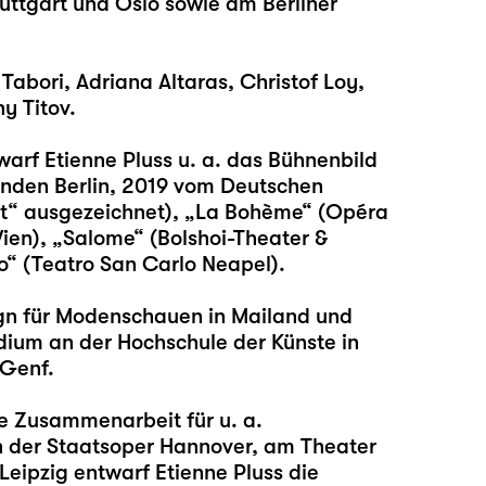
uttgart und Oslo sowie am Berliner
bori, Adriana Altaras, Christof Loy,
y Titov.
arf Etienne Pluss u. a. das Bühnenbild
Linden Berlin, 2019 vom Deutschen
st“ ausgezeichnet), „La Bohème“ (Opéra
Wien), „Salome“ (Bolshoi-Theater &
“ (Teatro San Carlo Neapel).
gn für Modenschauen in Mailand und
udium an der Hochschule der Künste in
 Genf.
ge Zusammenarbeit für u. a.
n der Staatsoper Hannover, am Theater
eipzig entwarf Etienne Pluss die