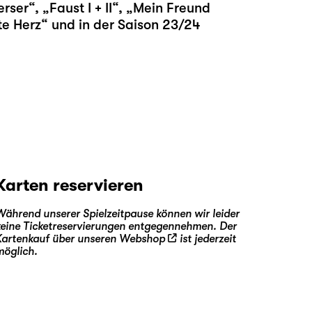
erser
“, „
Faust I + II
“, „
Mein Freund
te Herz
“ und in der Saison 23/24
Karten reservieren
Während unserer Spielzeitpause können wir leider
keine Ticketreservierungen entgegennehmen. Der
Kartenkauf über unseren
Webshop
ist jederzeit
möglich.