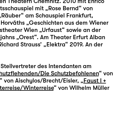
n Theatern Chemnitz. 2010 mit Enrico
sschauspiel mit „Rose Bernd“ von
„Räuber“ am Schauspiel Frankfurt,
e Horváths „Geschichten aus dem Wiener
stheater Wien „Urfaust“ sowie an der
ahns „Orest“. Am Theater Erfurt Alban
chard Strauss’ „Elektra“ 2019. An der
Stellvertreter des Intendanten am
hutzflehenden/Die Schutzbefohlenen
“ von
“ von Aischylos/Brecht/Eisler, „
Faust I +
terreise/Winterreise
“ von Wilhelm Müller