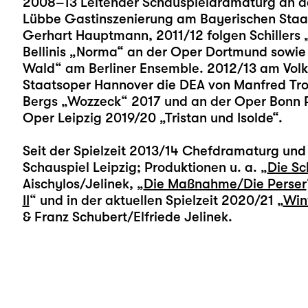
2008–13 Leitender Schauspieldramaturg an de
Lübbe Gastinszenierung am Bayerischen Staat
Gerhart Hauptmann, 2011/12 folgen Schillers 
Bellinis „Norma“ an der Oper Dortmund sowi
Wald“ am Berliner Ensemble. 2012/13 am Volk
Staatsoper Hannover die DEA von Manfred Troj
Bergs „Wozzeck“ 2017 und an der Oper Bonn Ri
Oper Leipzig 2019/20 „Tristan und Isolde“.
Seit der Spielzeit 2013/14 Chefdramaturg und 
Schauspiel Leipzig; Produktionen u. a. „
Die Sc
Aischylos/Jelinek, „
Die Maßnahme/Die Perser
II
“ und in der aktuellen Spielzeit 2020/21 „
Win
& Franz Schubert/Elfriede Jelinek.