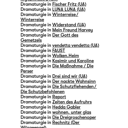
Dramaturgie in
Fischer Fritz (UA)
Dramaturgie in
LUNA LUNA (UA)
Dramaturgie in
Winterreise /
Winterreise
Dramaturgie in
Widerstand (UA)
Dramaturgie in
Mein Freund Harvey
Dramaturgie in
Der Gott des
Gemetzels
Dramaturgie in
vendetta vendetta (UA)
Dramaturgie in
FAUST
Dramaturgie in
Wolken.Heim
Dramaturgie in
Kasimir und Karoline
Dramaturgie in
Die Maßnahme / Die
Perser
Dramaturgie in
Drei sind wir (UA)
Dramaturgie in
Der nackte Wahnsinn
Dramaturgie in
Die Schutzflehenden /
Die Schutzbefohlenen
Dramaturgie in
Report
Dramaturgie in
Zeiten des Aufruhrs
Dramaturgie in
Hedda Gabler
Dramaturgie in
wohnen. unter glas
Dramaturgie in
Die Dreigroschenoper
Dramaturgie in
Rechnitz (Der
Würgeengel)