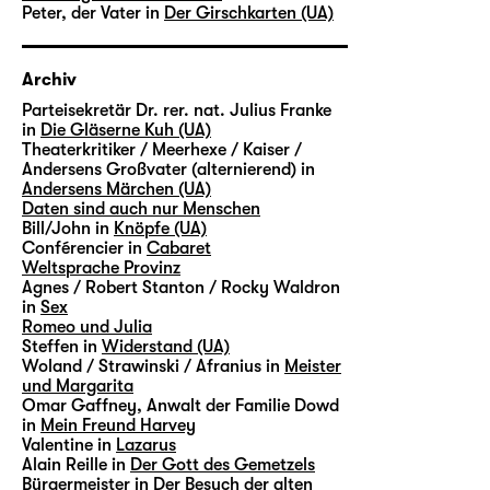
Peter, der Vater in
Der Girschkarten (UA)
Archiv
Parteisekretär Dr. rer. nat. Julius Franke
in
Die Gläserne Kuh (UA)
Theaterkritiker / Meerhexe / Kaiser /
Andersens Großvater (alternierend) in
Andersens Märchen (UA)
Daten sind auch nur Menschen
Bill/John in
Knöpfe (UA)
Conférencier in
Cabaret
Weltsprache Provinz
Agnes / Robert Stanton / Rocky Waldron
in
Sex
Romeo und Julia
Steffen in
Widerstand (UA)
Woland / Strawinski / Afranius in
Meister
und Margarita
Omar Gaffney, Anwalt der Familie Dowd
in
Mein Freund Harvey
Valentine in
Lazarus
Alain Reille in
Der Gott des Gemetzels
Bürgermeister in
Der Besuch der alten