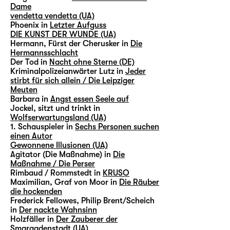
Dame
vendetta vendetta (UA)
Phoenix in
Letzter Aufguss
DIE KUNST DER WUNDE (UA)
Hermann, Fürst der Cherusker in
Die
Hermannsschlacht
Der Tod in
Nacht ohne Sterne (DE)
Kriminalpolizeianwärter Lutz in
Jeder
stirbt für sich allein / Die Leipziger
Meuten
Barbara in
Angst essen Seele auf
Jockel, sitzt und trinkt in
Wolfserwartungsland (UA)
1. Schauspieler in
Sechs Personen suchen
einen Autor
Gewonnene Illusionen (UA)
Agitator (Die Maßnahme) in
Die
Maßnahme / Die Perser
Rimbaud / Rommstedt in
KRUSO
Maximilian, Graf von Moor in
Die Räuber
die hockenden
Frederick Fellowes, Philip Brent/Scheich
in
Der nackte Wahnsinn
Holzfäller in
Der Zauberer der
Smaragdenstadt (UA)