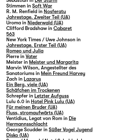
Sebastian in
Der Sturm
Stimmen in
Soft War
R. M. Renfield in
Nosferatu
Jahrestage. Zweiter Teil (UA)
Uroma in
Niederwald (UA)
Clifford Bradshaw in
Cabaret
563
New York Times / Uwe Johnson in
Jahrestage. Erster Teil (UA)
Romeo und Julia
Pierre in
Vater
Meister in
Meister und Margarita
Marvin Wilson, Angestellter des
Sanatoriums in
Mein Freund Harvey
Zach in
Lazarus
Ein Berg, viele (UA)
Schäfchen im Trockenen
Schrepfer in
Letzter Aufguss
Lulu 6.0 in
Hotel Pink Lulu (UA)
Für meinen Bruder (UA)
Fluss, stromaufwärts (UA)
Ventidius, Legat von Rom in
Die
Hermannsschlacht
George Scudder in
Süßer Vogel Jugend
Disko (UA)