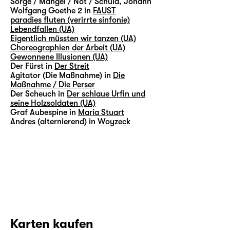
Sorge / Mangel / Not / Schuld, Johann
Wolfgang Goethe 2 in
FAUST
paradies fluten (verirrte sinfonie)
Lebendfallen (UA)
Eigentlich müssten wir tanzen (UA)
Choreographien der Arbeit (UA)
Gewonnene Illusionen (UA)
Der Fürst in
Der Streit
Agitator (Die Maßnahme) in
Die
Maßnahme / Die Perser
Der Scheuch in
Der schlaue Urfin und
seine Holzsoldaten (UA)
Graf Aubespine in
Maria Stuart
Andres (alternierend) in
Woyzeck
Karten kaufen