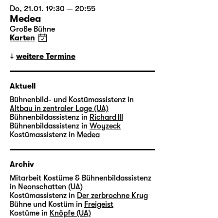
Do, 21.01. 19:30 — 20:55
Medea
Große Bühne
Karten
weitere Termine
Aktuell
Bühnenbild- und Kostümassistenz in
Altbau in zentraler Lage (UA)
Bühnenbildassistenz in
Richard III
Bühnenbildassistenz in
Woyzeck
Kostümassistenz in
Medea
Archiv
Mitarbeit Kostüme & Bühnenbildassistenz
in
Neonschatten (UA)
Kostümassistenz in
Der zerbrochne Krug
Bühne und Kostüm in
Freigeist
Kostüme in
Knöpfe (UA)