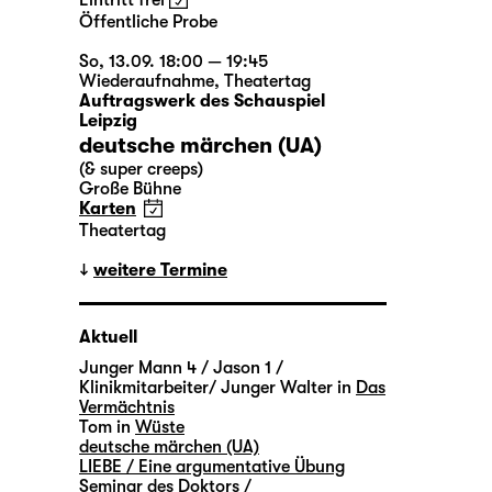
Eintritt frei
Öffentliche Probe
So, 13.09. 18:00 — 19:45
Wiederaufnahme
,
Theatertag
Auftragswerk des Schauspiel
Leipzig
deutsche märchen (UA)
(& super creeps)
Große Bühne
Karten
Theatertag
weitere Termine
Aktuell
Junger Mann 4 / Jason 1 /
Klinikmitarbeiter/ Junger Walter in
Das
Vermächtnis
Tom in
Wüste
deutsche märchen (UA)
LIEBE / Eine argumentative Übung
Seminar des Doktors /