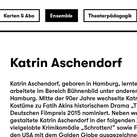
Karten & Abo
Ensemble
Theaterpädagogik
Katrin Aschendorf
Katrin Aschendorf, geboren in Hamburg, lern
arbeitete im Bereich Bühnenbild unter andere
Hamburg. Mitte der 90er Jahre wechselte Katri
Kostüme zu Fatih Akins historischem Drama „
Deutschen Filmpreis 2015 nominiert. Neben we
gestaltete Katrin Aschendorf in der folgenden
vielgelobte Krimikomödie „Schrotten!“ sowie F
den USA mit dem Golden Globe ausgezeichne